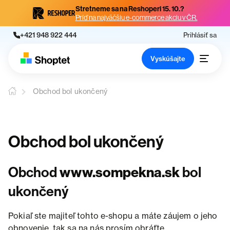
Stretneme sa na Reshoperi 15. 10.?
Príď na najväčšiu e-commerce akciu v ČR.
+421 948 922 444
Prihlásiť sa
Vyskúšajte
Obchod bol ukončený
Obchod bol ukončený
Obchod
www.sompekna.sk
bol
ukončený
Pokiaľ ste majiteľ tohto e-shopu a máte záujem o jeho
obnovenie, tak sa na nás prosím obráťte.